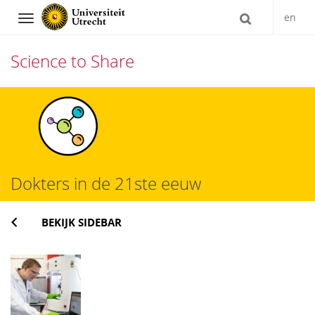
en
Navigation
Science to Share
Direct
naar
het
inhoud
Dokters in de 21ste eeuw
BEKIJK SIDEBAR