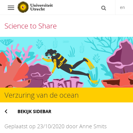
en
Navigation
Science to Share
Direct
naar
het
inhoud
Verzuring van de ocean
BEKIJK SIDEBAR
Geplaatst op 23/10/2020 door Anne Smits