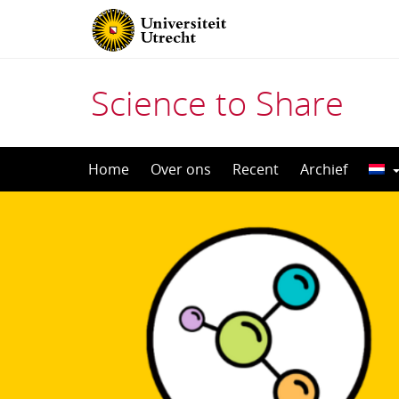
Science to Share
Direct
Home
Over ons
Recent
Archief
naar
het
inhoud