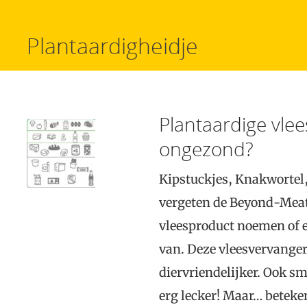
Plantaardigheidje
Plantaardige vle
ongezond?
Kipstuckjes, Knakwortel,
vergeten de Beyond-Meat
vleesproduct noemen of e
van. Deze vleesvervanger
diervriendelijker. Ook s
erg lecker! Maar… betek