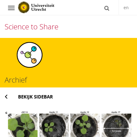
en
Navigation
Science to Share
Direct
naar
het
inhoud
Archief
BEKIJK SIDEBAR