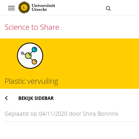
Navigation
Science to Share
Direct
naar
het
inhoud
Plastic vervuiling
BEKIJK SIDEBAR
Geplaatst op 04/11/2020 door Shira Bonnink