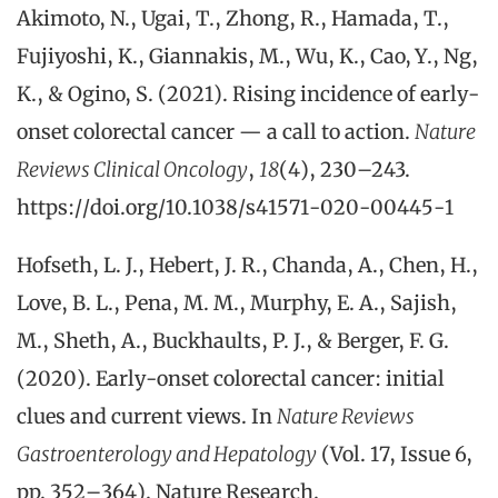
Akimoto, N., Ugai, T., Zhong, R., Hamada, T.,
Fujiyoshi, K., Giannakis, M., Wu, K., Cao, Y., Ng,
K., & Ogino, S. (2021). Rising incidence of early-
onset colorectal cancer — a call to action.
Nature
Reviews Clinical Oncology
,
18
(4), 230–243.
https://doi.org/10.1038/s41571-020-00445-1
Hofseth, L. J., Hebert, J. R., Chanda, A., Chen, H.,
Love, B. L., Pena, M. M., Murphy, E. A., Sajish,
M., Sheth, A., Buckhaults, P. J., & Berger, F. G.
(2020). Early-onset colorectal cancer: initial
clues and current views. In
Nature Reviews
Gastroenterology and Hepatology
(Vol. 17, Issue 6,
pp. 352–364). Nature Research.