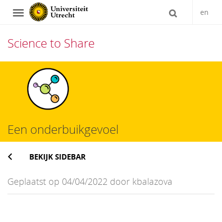
en
Navigation
Science to Share
Direct
naar
het
inhoud
Een onderbuikgevoel
BEKIJK SIDEBAR
Geplaatst op 04/04/2022 door kbalazova