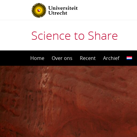
Science to Share
Direct
Home
Over ons
Recent
Archief
naar
het
inhoud